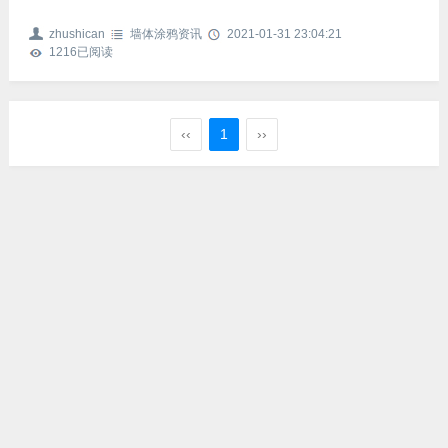
手法创作出使人们联想自然、感受自然的健康作品；二是使用
无污染的装饰材料。手绘墙画以墙漆和丙烯为主要材料。丙烯
zhushican
墙体涂鸦资讯
2021-01-31 23:04:21
是20世纪50年代开发运用的水性颜料，没有甲醛等挥发性污染
1216
已阅读
物质，色泽鲜艳明快。墙漆是现代不断成熟和完善的一种装饰
材料，有水性和油性两种，普遍使用于建筑工程和家庭装修当
中，可以和丙烯颜料混合使用。两者结合可以极大地丰富手绘
墙画的
‹‹
1
››