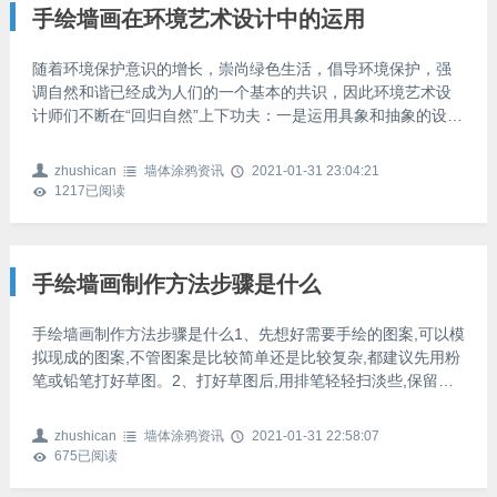
绘
手绘墙画在环境艺术设计中的运用
随着环境保护意识的增长，崇尚绿色生活，倡导环境保护，强
调自然和谐已经成为人们的一个基本的共识，因此环境艺术设
计师们不断在“回归自然”上下功夫：一是运用具象和抽象的设计
手法创作出使人们联想自然、感受自然的健康作品；二是使用
无污染的装饰材料。手绘墙画以墙漆和丙烯为主要材料。丙烯
zhushican
墙体涂鸦资讯
2021-01-31 23:04:21
是20世纪50年代开发运用的水性颜料，没有甲醛等挥发性污染
1217
已阅读
物质，色泽鲜艳明快。墙漆是现代不断成熟和完善的一种装饰
材料，有水性和油性两种，普遍使用于建筑工程和家庭装修当
中，可以和丙烯颜料混合使用。两者结合可以极大地丰富手绘
墙画的
手绘墙画制作方法步骤是什么
手绘墙画制作方法步骤是什么1、先想好需要手绘的图案,可以模
拟现成的图案,不管图案是比较简单还是比较复杂,都建议先用粉
笔或铅笔打好草图。2、打好草图后,用排笔轻轻扫淡些,保留痕
迹。建议初学者还是从简单的图案入手，熟悉了之后再用复杂
的图案。3、开始上涂料了,要根据图案线条的粗细和上颜色面积
zhushican
墙体涂鸦资讯
2021-01-31 22:58:07
的大小,选择使用大中小号的毛笔或是排笔，根据个人喜欢的颜
675
已阅读
色来涂颜料。手绘墙与手绘墙纸全攻略最新介绍如上，不管是