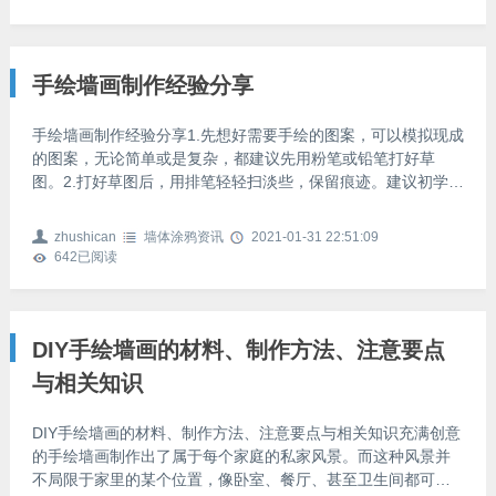
笔后要擦干笔尖的水，以免渗色；6.如果不小心画错了线条，也
不要着急去擦拭，等到颜料干后用白色颜料盖过，等到白色颜
料干后再补上正确的线条就行了。
手绘墙画制作经验分享
手绘墙画制作经验分享1.先想好需要手绘的图案，可以模拟现成
的图案，无论简单或是复杂，都建议先用粉笔或铅笔打好草
图。2.打好草图后，用排笔轻轻扫淡些，保留痕迹。建议初学者
还是从简单的图案入手，等熟练之后再进行复杂的图案。3.开始
上涂料了，要根据图案线条的粗细和上颜色面积的大小，选择
zhushican
墙体涂鸦资讯
2021-01-31 22:51:09
使用大中小号的毛笔或是排笔，接着根据个人喜好把涂料画上
642
已阅读
就OK了。
DIY手绘墙画的材料、制作方法、注意要点
与相关知识
DIY手绘墙画的材料、制作方法、注意要点与相关知识充满创意
的手绘墙画制作出了属于每个家庭的私家风景。而这种风景并
不局限于家里的某个位置，像卧室、餐厅、甚至卫生间都可以