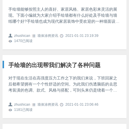
手绘墙能够按照主人的喜好、家居风格、家居色彩来灵活的展
现。下面小编就为大家介绍手绘墙都有什么好处及手绘墙与墙
纸哪个好?手绘墙也成为现代家居装饰中受欢迎的一种墙面设计
方式，通过笔触、自然和柔和的线条勾勒出更加生动、舒适的
生活情调。你可以绘画一个随意的、新鲜的、抽象的或复古的
zhushican
墙体涂鸦资讯
2021-01-31 23:19:39
风格。随着装修行业的不断发展，如今很多家庭的墙面都选择
1470
已阅读
使用手绘墙装饰。手绘主要是丙烯酸涂料，水性，环保。丙烯
酸涂料是一种新型涂料，它与颜色颗粒混合，具有很高的环保
性能。它具有比其他颜料特性好得多的特点:干燥后的柔性薄
膜，耐磨性强
手绘墙的出现帮我们解决了各种问题
对于现在生活在高强度压力工作之下的我们来说，下班回家之
后都希望拥有一个个性舒适的空间。为此我们伤透脑筋的去思
考装潢的色调、款式、风格与搭配，可到头来仍是绕着一个固
有的理念做拓展，很难达到本质上的突破创新。如今，手绘墙
的出现帮我们解决了这些问题。手绘墙这种将视觉艺术与装潢
zhushican
墙体涂鸦资讯
2021-01-31 23:06:46
设计相结合的表现形式，让我们能够发现装潢的乐趣在于往平
1181
已阅读
淡的生活中注入情趣，和呼唤幸福快乐的源泉。选择你喜欢的
个性手绘墙，从中欣赏艺术的巨大感染力；绘制属于你自己独
一无二的手绘墙，记录下生活中点点滴滴的心情。 对于客厅手