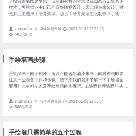
手绘背景墙比起壁纸、油漆的材料的背景墙在图案方面更具多
样性，可根据业主自己的喜好随意设计，因此现在家装设计时
更多业主选择手绘背景墙。那么手绘背景墙怎么制作？手绘背
景墙制作方法：1、在墙面上根据图案大致的形状贴上胶纸，这
是为了在上面画图案用的；2、在胶纸上面用铅笔打稿，用深色
zhushican
墙体涂鸦资讯
2021-01-31 22:38:23
马克笔描出要用的线条。然后沿着这些线条将图形刻出；3、在
581
已阅读
墙面铺满报纸，以使图案外的墙体不被颜料污染；4、为了使颜
料漆出来的效果更好，在图案上先上一层白色的底漆；5、在图
案部位喷涂或刷涂颜色，等涂料晾干就大功告成了。
手绘墙画步骤
手绘墙画不同于刷漆，所以不能选用油漆来画，同时在画时要
注意一些准备工作和步骤，接下来我们就来了解一下手绘墙画
要用什么材料？以及手绘墙画的步骤吧。1.墙面处理墙面的基层
处理比较重要，一般是在刷好乳胶漆的墙面上画画，所以墙面
的找平、刷底漆、墙绘图案等要事先准备。2.打底稿没有美术功
zhushican
墙体涂鸦资讯
2021-01-31 22:36:04
底的人，要在墙上画好底稿，用笔轻轻勾出草稿轮廓，满意后
568
已阅读
方可上色，否则不容易修改。3.配颜料对照图案效果购买颜料，
如购买时对乳胶漆调色效果把握不住，不要急于在涂料店里做
决定，可把色板或涂料样品带回家，分别在自然光线和夜晚灯
光
手绘墙只需简单的五个过程