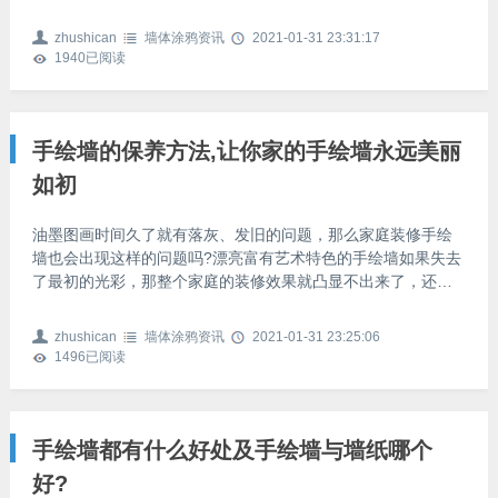
主要以轮廓线和着色为基础，着色是手绘墙结构的核心部分。
在室内风格和家具陈设的基础上，设计了良好手绘的整体框
zhushican
墙体涂鸦资讯
2021-01-31 23:31:17
架，可以找到相关的信息来进行各个部门的合理规划。这一步
1940
已阅读
的发展是后续工作的基础和手绘的关键。在设计理念的基础
上，用手绘勾勒出墙体的整体结构。在勾画轮廓的过程中，必
须严格控制布局，合理使用画笔，以及线条的粗细。同时，提
纲的轮廓，要注意线
手绘墙的保养方法,让你家的手绘墙永远美丽
如初
油墨图画时间久了就有落灰、发旧的问题，那么家庭装修手绘
墙也会出现这样的问题吗?漂亮富有艺术特色的手绘墙如果失去
了最初的光彩，那整个家庭的装修效果就凸显不出来了，还可
能让人感觉有些陈旧。今天，小编就来为大家介绍一下手绘墙
的保养方法，让你家的手绘墙永远美丽如初。1、手绘墙保养方
zhushican
墙体涂鸦资讯
2021-01-31 23:25:06
法——涂蜡可以在手绘墙的墙体涂一层自然蜂蜡，这种蜡能有
1496
已阅读
效的将墙体与空气中的水分隔离，防止墙皮脱落。一般这种蜡
在卖美术用品的商店里都有卖。2、手绘墙保养方法——不要被
直射在绘制手绘墙时，一定要挑选没有阳光直射的墙体进行绘
制。紫外
手绘墙都有什么好处及手绘墙与墙纸哪个
好?