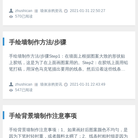
选择。不过在打造手绘墙画的时候还有一些要点是需要我们去
注意的。1、首先墙画的图案和色彩要服从整体设计风格。比如
zhushican
墙体涂鸦资讯
2021-01-31 22:50:27
您家是中式风格，那就要求墙画图案的色彩主要是比较传统的
570
已阅读
黑色，红色或者金色。图案主要来源于中国传统的图案和纹
样，或是国画中经常表现的图案。北欧派简约设计色彩上比较
极端，游走于黑白灰和超艳丽色彩两端，因此相应的墙画图案
多为经过处
手绘墙制作方法/步骤
手绘墙制作方法/步骤Step1：在墙面上根据图案大致的形状贴
上胶纸，这是为了在上面画图案用的。Step2：在胶纸上面用铅
笔打稿，用深色马克笔描出要用的线条。然后沿着这些线条将
图形刻出。Step3：在墙面铺满报纸，以使图案外的墙体不被颜
料污染。Step4：为了使颜料漆出来的效果更好，在图案上先上
zhushican
墙体涂鸦资讯
2021-01-31 22:43:49
一层白色的底漆。Step5：在图案部位喷涂或刷涂颜色。Tips：
547
已阅读
在墙体上绘制图案所使用的颜料可选用丙稀或者墙漆。当然，
手绘墙还有其它很多种方法。如果你绘画功底够厚，那么可以
直接在墙上作画。如果担心自己的绘画
手绘背景墙制作注意事项
手绘背景墙制作注意事项：1、如果画好后图案颜色不均匀，是
因为下笔时轻时重，或者颜料太稠了；2、线条时粗时细是因为