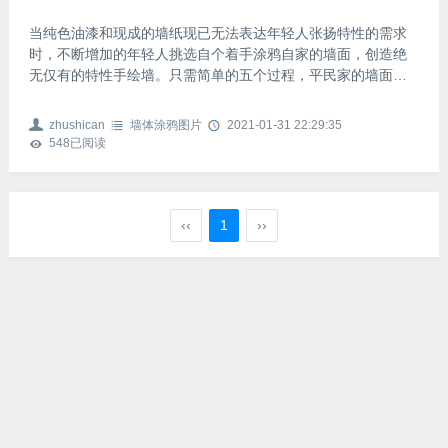
当纯色油漆和现成的墙纸现已无法表达年轻人张扬特性的需求
时，不断增加的年轻人挑选自个着手涂鸦自家的墙面，创造绝
无仅有的特性手绘墙。只需简单的五个过程，平民家的墙面也
能够艺术起来。一起来学习一下吧！1、墙面处理墙面的底层处
理对比主要，通常是在刷好乳胶漆的墙面上画画，所以墙面的
zhushican
墙体涂鸦图片
2021-01-31 22:29:35
找平、刷底漆、图画计划等要事前预备。2、打草稿没有美术功
548
已阅读
底的人，要在墙上画好草稿，用笔悄悄勾出草稿概括，满足后
方可上色，不然不容易修正。3、配涂料对照图画作用采购颜
料，如采购时对乳胶漆调色作用把握不住，不要急于在涂料店
里做决议，
‹‹
1
››