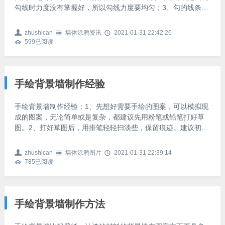
勾线时力度没有掌握好，所以勾线力度要均匀；3、勾的线条时
断时续，是因为笔醮颜料时多时少，要保持一致；4、图案干后
手感硬，是因为颜料太稠，记得要加稀释剂；5、图案的线条渗
zhushican
墙体涂鸦资讯
2021-01-31 22:42:26
水走位，是加多了稀释剂，或者是笔清洗后没有擦干水，所以
599
已阅读
记得每次清洗笔后要擦干笔尖的水，以免渗色；6、如果不小心
画错了线条，也不要着急去擦拭，等到颜料干后用白色颜料盖
过，等到白色颜料干后再补上正确的线条就行了。小编总结：
在
手绘背景墙制作经验
手绘背景墙制作经验：1、先想好需要手绘的图案，可以模拟现
成的图案，无论简单或是复杂，都建议先用粉笔或铅笔打好草
图。2、打好草图后，用排笔轻轻扫淡些，保留痕迹。建议初学
者还是从简单的图案入手，等熟练之后再进行复杂的图案。3、
开始上涂料了，要根据图案线条的粗细和上颜色面积的大小，
zhushican
墙体涂鸦图片
2021-01-31 22:39:14
选择使用大中小号的毛笔或是排笔，接着根据个人喜好把涂料
785
已阅读
画上就可以了。
手绘背景墙制作方法