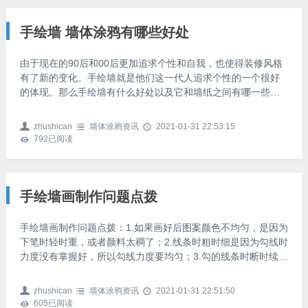
制作手绘墙还是手绘墙纸，都需要与室内装饰风格互相匹配、
呼应，如果与室内装饰风格不匹配，出来的效果也会特别
手绘墙 墙体涂鸦有哪些好处
由于现在的90后和00后更加追求个性和自我，也使得装修风格
有了新的变化。手绘墙就是他们这一代人追求个性的一个很好
的体现。那么手绘墙有什么好处以及它和墙纸之间有哪一些区
别呢?下面就让我们一起来看看。手绘墙有哪些好处好处1 环保
健康我们使用的墙面手绘原料是丙烯颜料，无毒无害无味，环
zhushican
墙体涂鸦资讯
2021-01-31 22:53:15
保安全，对人体不会产生任何伤害和不良影响。好处2 不褪色
792
已阅读
不脱落 抗腐蚀所用的丙烯颜料是一种新型绘画颜料。丙烯颜料
诞生于20世纪60年代，试验和长期使用证明，它无毒，对人体
没有伤害，还有很多优于其他颜料的特征：干燥后为柔韧
手绘墙画制作问题点拨
手绘墙画制作问题点拨：1.如果画好后图案颜色不均匀，是因为
下笔时轻时重，或者颜料太稠了；2.线条时粗时细是因为勾线时
力度没有掌握好，所以勾线力度要均匀；3.勾的线条时断时续，
是因为笔醮颜料时多时少，要保持一致；4.图案干后手感硬，是
因为颜料太稠，记得要加稀释剂；5.图案的线条渗水走位，是加
zhushican
墙体涂鸦资讯
2021-01-31 22:51:50
多了稀释剂，或者是笔清洗后没有擦干水，所以记得每次清洗
605
已阅读