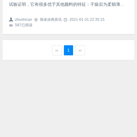
试验证明，它有很多优于其他颜料的特征：干燥后为柔韧薄
膜，坚固耐磨，耐水，抗腐蚀，抗自然老化，不褪色，不变质
脱落，画不反光，画好后易于冲洗。它可以一层层反复堆砌，
zhushican
墙体涂鸦资讯
2021-01-31 22:35:15
画出厚重的感觉;也可加入粉料及适量的水,用类似水粉的画法覆
587
已阅读
盖重叠,画面层次丰富而明朗;如在颜料中加入大量的水分可以出
水彩、工笔画的效果，一层层烘染，推晕，透叠，效果纯净透
明。室外彩绘：如幼儿园外墙彩绘等。一般采用丙烯和外墙漆
共同绘
‹‹
1
››