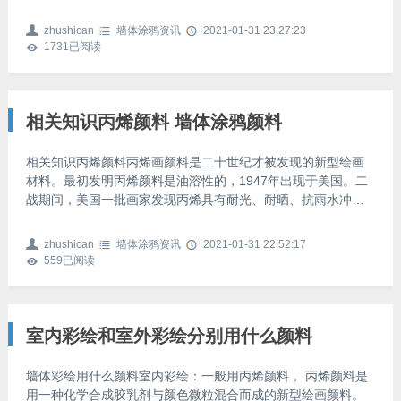
话题之一，因此，面对这些问题也是大家都想了解的。手绘墙
颜料是什么？手绘墙颜料是指手绘墙专门使用的颜料，是一种
zhushican
墙体涂鸦资讯
2021-01-31 23:27:23
专门用于在室内装修墙面制作装饰图案，墙画以及户外墙面宣
1731
已阅读
传画等制作使用的颜料，也包含涂料及打底和防水涂层等辅
料，随着行业的发展，手绘墙颜料的种类也在不断增多。 手绘
墙颜料有哪些？手绘墙颜料1、丙烯颜料在手绘墙颜料中，丙烯
颜
相关知识丙烯颜料 墙体涂鸦颜料
相关知识丙烯颜料丙烯画颜料是二十世纪才被发现的新型绘画
材料。最初发明丙烯颜料是油溶性的，1947年出现于美国。二
战期间，美国一批画家发现丙烯具有耐光、耐晒、抗雨水冲刷
的优点，便将具有广泛工业用途的丙烯用来调制颜料，绘制街
头墙体大型壁画。十年后，又发明水溶性的丙烯颜料，它即可
zhushican
墙体涂鸦资讯
2021-01-31 22:52:17
象油画一样厚涂堆塑，又可以象水彩一样极度稀释，并保持浓
559
已阅读
艳漂亮的色彩。它具有广泛的使用范围，已被世界各地的画家
广泛采用。综合材料表现技法的兴起，使丙烯颜料的材料特点
得到了进一步发挥。 试验证明，它有很多优于其他颜料的特
征：干燥后
室内彩绘和室外彩绘分别用什么颜料
墙体彩绘用什么颜料室内彩绘：一般用丙烯颜料， 丙烯颜料是
用一种化学合成胶乳剂与颜色微粒混合而成的新型绘画颜料。