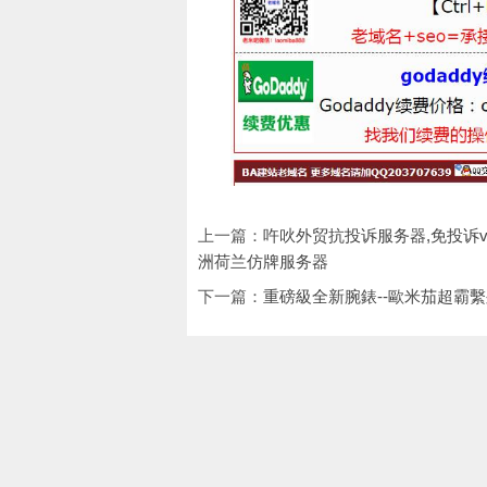
上一篇：
吘吙外贸抗投诉服务器,免投诉v
洲荷兰仿牌服务器
下一篇：
重磅級全新腕錶--歐米茄超霸繫列Su