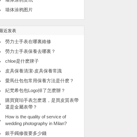
墙体涂鸦图片
最近发表
​勞力士手表在哪裏維修
勞力士手表保養去哪裏？
​chloe是什麽牌子
皮具保養清潔-皮具保養常識
愛馬仕包包常用保養方法是什麽？
紀梵希包包Logo掉了怎麽辦？
購買寶珀手表怎麽選，是買皮質表帶
還是金屬表帶？
How is the quality of service of
wedding photography in Milan?
​銀手鐲修復要多少錢