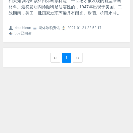
相关知识丙烯颜料丙烯画颜料是二十世纪才被发现的新型绘画
材料。最初发明丙烯颜料是油溶性的，1947年出现于美国。二
战期间，美国一批画家发现丙烯具有耐光、耐晒、抗雨水冲刷
的优点，便将具有广泛工业用途的丙烯用来调制颜料，绘制街
头墙体大型壁画。十年后，又发明水溶性的丙烯颜料，它即可
zhushican
墙体涂鸦资讯
2021-01-31 22:52:17
象油画一样厚涂堆塑，又可以象水彩一样极度稀释，并保持浓
557
已阅读
艳漂亮的色彩。它具有广泛的使用范围，已被世界各地的画家
广泛采用。综合材料表现技法的兴起，使丙烯颜料的材料特点
得到了进一步发挥。 试验证明，它有很多优于其他颜料的特
征：干燥后
‹‹
1
››