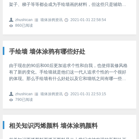
架子、梯子等等都会成为手绘墙画的材料，但这些只是辅助材
料。那么如何选择一家好的墙绘公司呢，这是绝大多数需要手
绘墙绘客户比较关心的问题。那么问题来了，步高墙体手绘提
zhushican
墙体涂鸦资讯
2021-01-31 22:58:54
醒您这个误区您需谨慎不要躺枪。市场上工作室比墙绘公司便
860
已阅读
宜？有些客户可能认为工作室比公司价格便宜，这是明显的误
区。首先墙绘价格是由市场决定的，随着现在人工成本的提高
以及人们对艺术美的追求苛刻，一个好的墙绘项目工程，工作
室是没有能力全
手绘墙 墙体涂鸦有哪些好处
由于现在的90后和00后更加追求个性和自我，也使得装修风格
有了新的变化。手绘墙就是他们这一代人追求个性的一个很好
的体现。那么手绘墙有什么好处以及它和墙纸之间有哪一些区
别呢?下面就让我们一起来看看。手绘墙有哪些好处好处1 环保
健康我们使用的墙面手绘原料是丙烯颜料，无毒无害无味，环
zhushican
墙体涂鸦资讯
2021-01-31 22:53:15
保安全，对人体不会产生任何伤害和不良影响。好处2 不褪色
790
已阅读
不脱落 抗腐蚀所用的丙烯颜料是一种新型绘画颜料。丙烯颜料
诞生于20世纪60年代，试验和长期使用证明，它无毒，对人体
没有伤害，还有很多优于其他颜料的特征：干燥后为柔韧
相关知识丙烯颜料 墙体涂鸦颜料